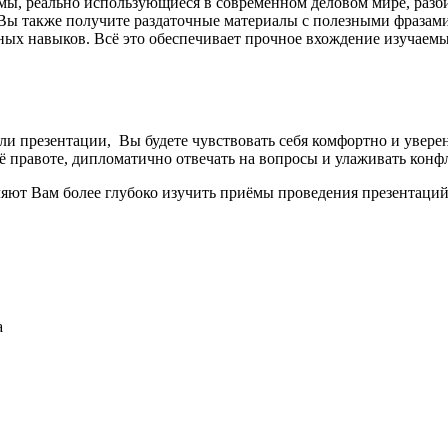
мы, реально использующиеся в современном деловом мире, разб
Вы также получите раздаточные материалы с полезными фразам
ных навыков. Всё это обеспечивает прочное вхождение изучаем
ли презентации, Вы будете чувствовать себя комфортно и увере
её правоте, дипломатично отвечать на вопросы и улаживать кон
ляют Вам более глубоко изучить приёмы проведения презентаций
а